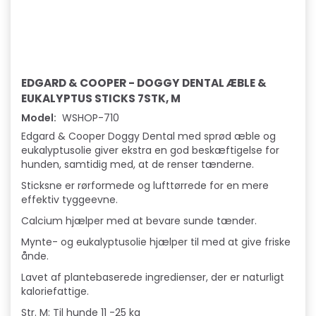
EDGARD & COOPER - DOGGY DENTAL ÆBLE &
EUKALYPTUS STICKS 7STK, M
Model:
WSHOP-710
Edgard & Cooper Doggy Dental med sprød æble og
eukalyptusolie giver ekstra en god beskæftigelse for
hunden, samtidig med, at de renser tænderne.
Sticksne er rørformede og lufttørrede for en mere
effektiv tyggeevne.
Calcium hjælper med at bevare sunde tænder.
Mynte- og eukalyptusolie hjælper til med at give friske
ånde.
Lavet af plantebaserede ingredienser, der er naturligt
kaloriefattige.
Str. M: Til hunde 11 -25 kg