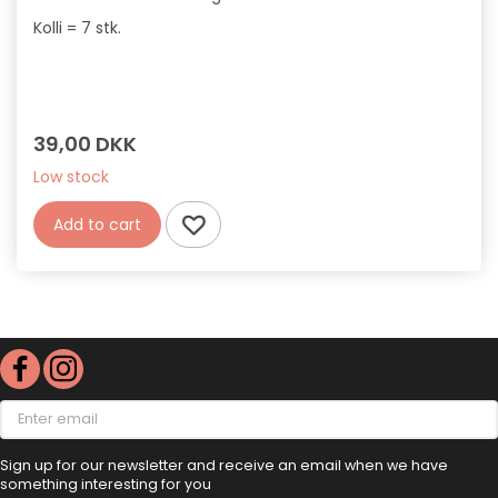
Kolli = 7 stk.
39,00 DKK
Low stock
Add to cart
Enter
email
Sign up for our newsletter and receive an email when we have
something interesting for you