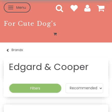
Menu
Toggle navigation
For Cute Dog's
Brands
Edgard & Cooper
Filters