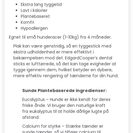
Ekstra lang tyggetid
Lavt i kalorier
Plantebaseret
Kornfri
Hypoallergen
Egnet til små hunderacer (1-10kg) fra 4 måneder.
Plak kan være genstridig, så en tyggestick med
ekstra udholdenhed er mere effektivt i
bekæmpelsen mod det. EdgardCooper’s dental
sticks er lufttørrede, så det kan tage evigheder at
tygge igennem dem, hvilket betyder en dybere,
mere effektiv rengøring af tænderne for din hund.
Sunde Plantebaserede ingredienser:
Eucalyptus – Hunde er ikke kendt for deres
friske ånde. Vi bruger den naturlige kraft
fra eukalyptus til at holde dårlige lugte på
afstand.
Calcium for styrke – Stærke tænder er
sunde tænder, så vi tilføjer calcium til