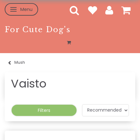
Menu
Toggle navigation
For Cute Dog's
Mush
Vaisto
Filters