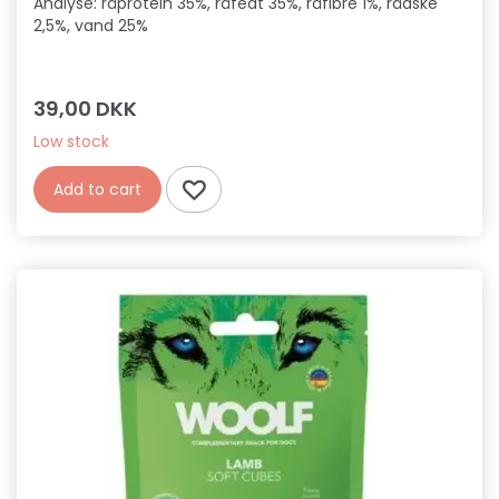
Analyse: råprotein 35%, råfedt 35%, råfibre 1%, råaske
2,5%, vand 25%
39,00 DKK
Low stock
Add to cart