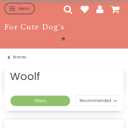
Menu
Toggle navigation
For Cute Dog's
Brands
Woolf
Filters