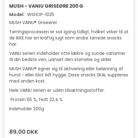
r
MUSH - VANIU GRISEØRE 200 G
2
Model:
WSHOP-1025
MUSH VAINU® Griseører
0
Tørringsprocessen er sat igang tidligt, hvilket virker til at
0
de IKKE har en kraftig lugt som andre tørrede snacks
har.
g
VAINU serien indeholder otte lækre og sunde varianter
–
til din bedste ven, uanset den størrelse og alder.
MUSH VAINU® egner sig til aktivering eller belønning af
N
hund - eller blot lidt hygge. Disse snacks SKAL suppleres
a
med anden kost.
Hele VAINU serien er uden tilsætningsstoffer.
t
Protein 65 %, fedt 22,4 %
u
Indeholder 200g
r
l
89,00 DKK