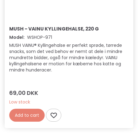
n
d
e
MUSH - VAINU KYLLINGEHALSE, 220 G
s
Model:
WSHOP-971
n
MUSH VAINU® Kyllingehalse er perfekt sprøde, tørrede
snacks, som det ved behov er nemt at dele i mindre
a
mundrette bidder, også for mindre kæledyr. VAINU
kyllingehalsene er motion for kæberne hos katte og
c
mindre hunderacer.
k
s
69,00 DKK
Low stock
Add to cart