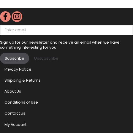
Enter
email
Sign up for our newsletter and receive an email when we have
something interesting for you
Subscribe
Unsubscribe
Privacy Notice
Shipping & Returns
About Us
Conditions of Use
Contact us
My Account