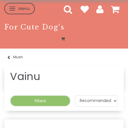
Menu
Toggle navigation
For Cute Dog's
Mush
Vainu
Filters