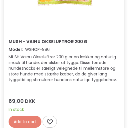
MUSH - VAINU OKSELUFTRØR 200 G
Model:
WSHOP-986
M
MUSH Vainu Okseluftrør 200 g er en lækker og naturlig
snack til hunde, der elsker at tygge. Disse tørrede
U
hundesnacks er særligt velegnede til mellemstore og
store hunde med stærke kæber, da de giver lang
S
tyggetid og stimulerer hundens naturlige tyggebehov.
H
V
69,00 DKK
a
In stock
i
Add to cart