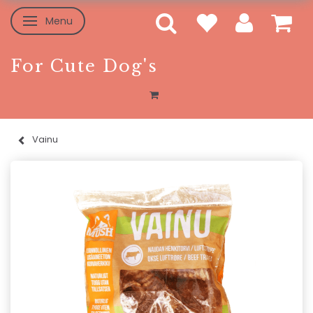
Menu
Toggle navigation
For Cute Dog's
Vainu