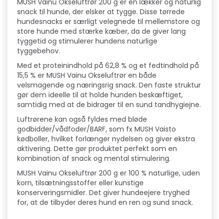
M
MUSH Vainu Okseluftrør 200 g er en lækker og naturlig
snack til hunde, der elsker at tygge. Disse tørrede
U
hundesnacks er særligt velegnede til mellemstore og
store hunde med stærke kæber, da de giver lang
S
tyggetid og stimulerer hundens naturlige
tyggebehov.
H
Med et proteinindhold på 62,8 % og et fedtindhold på
V
15,5 % er MUSH Vainu Okseluftrør en både
velsmagende og næringsrig snack. Den faste struktur
a
gør dem ideelle til at holde hunden beskæftiget,
samtidig med at de bidrager til en sund tandhygiejne.
i
Luftrørene kan også fyldes med bløde
n
godbidder/vådfoder/BARF, som fx MUSH Vaisto
kødboller, hvilket forlænger nydelsen og giver ekstra
u
aktivering. Dette gør produktet perfekt som en
kombination af snack og mental stimulering.
O
MUSH Vainu Okseluftrør 200 g er 100 % naturlige, uden
k
korn, tilsætningsstoffer eller kunstige
konserveringsmidler. Det giver hundeejere tryghed
s
for, at de tilbyder deres hund en ren og sund snack.