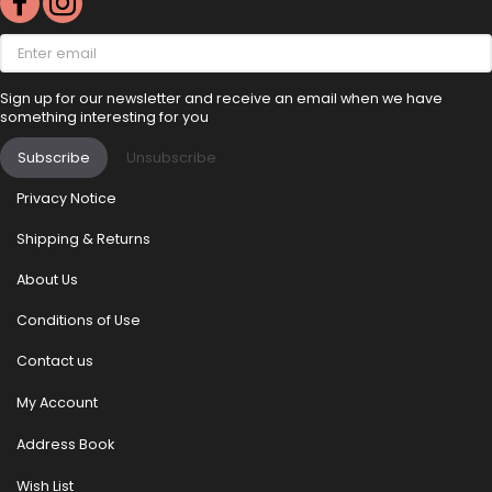
r
Enter
email
e
Sign up for our newsletter and receive an email when we have
d
something interesting for you
e
Subscribe
Unsubscribe
h
Privacy Notice
u
Shipping & Returns
n
About Us
d
Conditions of Use
e
Contact us
s
My Account
n
Address Book
a
Wish List