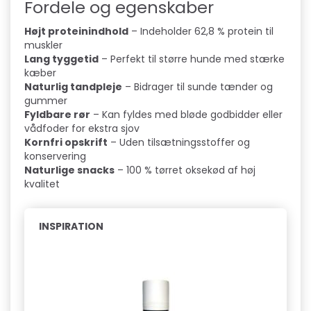
e
Fordele og egenskaber
l
Højt proteinindhold
– Indeholder 62,8 % protein til
muskler
u
Lang tyggetid
– Perfekt til større hunde med stærke
kæber
f
Naturlig tandpleje
– Bidrager til sunde tænder og
t
gummer
Fyldbare rør
– Kan fyldes med bløde godbidder eller
r
vådfoder for ekstra sjov
Kornfri opskrift
– Uden tilsætningsstoffer og
ø
konservering
Naturlige snacks
– 100 % tørret oksekød af høj
r
kvalitet
2
INSPIRATION
0
0
g