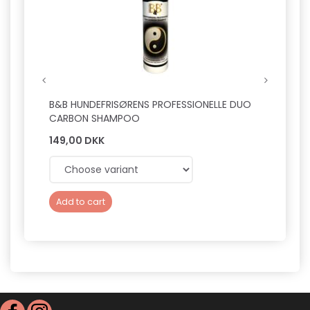
–
N
a
t
u
B&B HUNDEFRISØRENS PROFESSIONELLE DUO
B&B H
CARBON SHAMPOO
FUGT
r
149,00 DKK
149,0
l
i
g
Add to cart
Add 
e
t
ø
r