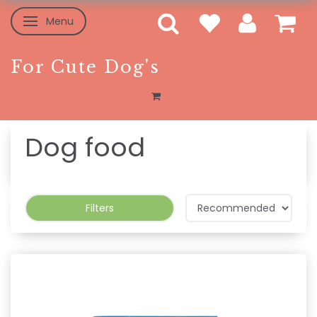
Menu
Toggle navigation
For Cute Dog's
Dog food
Filters