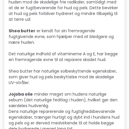
huden mod de skadelige frie radikaler, samtidigt med
at de er fugtbevarende for hud og pels. Dette bevirker
at hud og pels forbliver hydreret og mindre tilbøjelig til
at tørre ud.
Shea butter
er kendt for sin fremragende
fugtgivende evne, som hjælper med at blødgøre og
nære huden.
Det naturlige indhold af vitaminerne A og E, har begge
en fremragende evne til at reparere skadet hud.
Shea butter har naturlige solbeskyttende egenskaber,
som giver hud og pels beskyttelse mod de skadelige
UV-stråler.
Jojoba olie
minder meget om hudens naturlige
sebum (det naturlige fedtlag i huden), hvilket gør den
særdeles hudvenlig.
Dens naturlige reparerende og fugtighedsbevarende
egenskaber, trænger hurtigt og dybt ind i hundens hud
og pels og er derved medvirkende til at holde begge
dele hydrerede i meget lang tid.