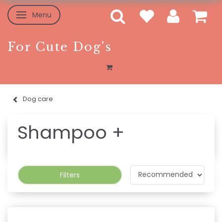
Menu
Toggle navigation
For Cute Dog's
Dog care
Shampoo +
Filters