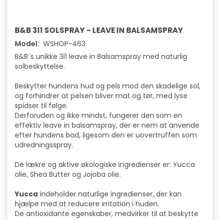
B&B 3I1 SOLSPRAY - LEAVE IN BALSAMSPRAY
Model:
WSHOP-463
B&B´s unikke 3i1 leave in Balsamspray med naturlig
solbeskyttelse.
Beskytter hundens hud og pels mod den skadelige sol,
og forhindrer at pelsen bliver mat og tør, med lyse
spidser til følge.
Derforuden og ikke mindst, fungerer den som en
effektiv leave in balsamspray, der er nem at anvende
efter hundens bad, ligesom den er uovertruffen som
udredningsspray.
De lækre og aktive økologiske ingredienser er: Yucca
olie, Shea Butter og Jojoba olie.
Yucca
indeholder naturlige ingredienser, der kan
hjælpe med at reducere irritation i huden.
De antioxidante egenskaber, medvirker til at beskytte