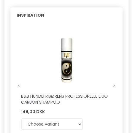
INSPIRATION
B&B HUNDEFRISØRENS PROFESSIONELLE DUO
B&B Ø
CARBON SHAMPOO
149,00 DKK
129,0