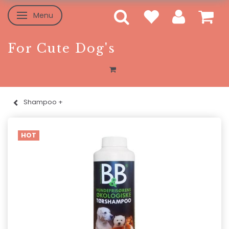
Menu
Toggle navigation
For Cute Dog's
Shampoo +
HOT