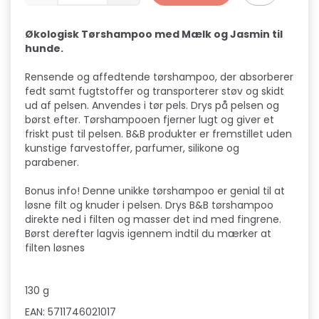
Økologisk Tørshampoo med Mælk og Jasmin til
hunde.
Rensende og affedtende tørshampoo, der absorberer
fedt samt fugtstoffer og transporterer støv og skidt
ud af pelsen. Anvendes i tør pels. Drys på pelsen og
børst efter. Tørshampooen fjerner lugt og giver et
friskt pust til pelsen. B&B produkter er fremstillet uden
kunstige farvestoffer, parfumer, silikone og
parabener.
Bonus info! Denne unikke tørshampoo er genial til at
løsne filt og knuder i pelsen. Drys B&B tørshampoo
direkte ned i filten og masser det ind med fingrene.
Børst derefter lagvis igennem indtil du mærker at
filten løsnes
130 g
EAN: 5711746021017