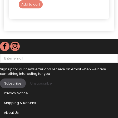
Add to cart
See 
Enter
email
Sign up for our newsletter and receive an email when we have
something interesting for you
Subscribe
Unsubscribe
Privacy Notice
Shipping & Returns
About Us