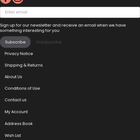
Enter
email
Sign up for our newsletter and receive an email when we have
something interesting for you
Subscribe
Unsubscribe
Privacy Notice
Shipping & Returns
About Us
Conditions of Use
Contact us
My Account
Address Book
Wish List