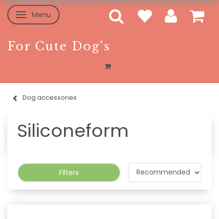
Menu
Toggle navigation
For Cute Dog's
Dog accessories
Siliconeform
Filters