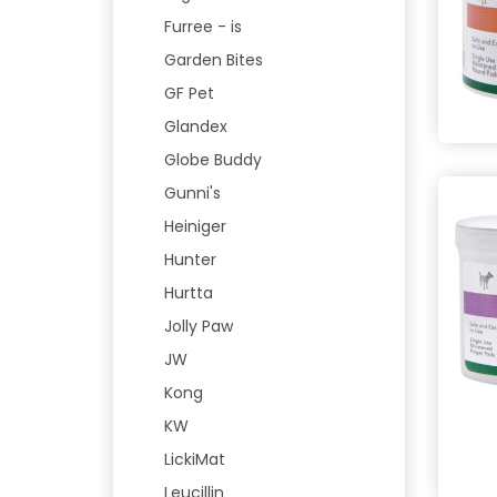
Furree - is
Garden Bites
GF Pet
Glandex
Globe Buddy
Gunni's
Heiniger
Hunter
Hurtta
Jolly Paw
JW
Kong
KW
LickiMat
Leucillin