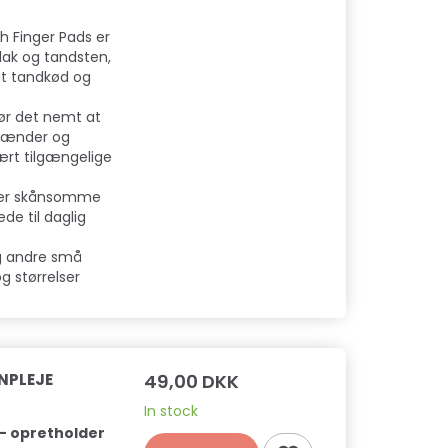
th Finger Pads er
lak og tandsten,
ndt tandkød og
gør det nemt at
 tænder og
ært tilgængelige
 er skånsomme
de til daglig
og andre små
og størrelser
ENPLEJE
49,00 DKK
In stock
 - opretholder