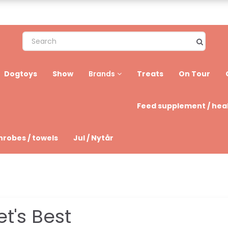
Dogtoys
Show
Treats
On Tour
Brands
Feed supplement / hea
hrobes / towels
Jul / Nytår
et's Best