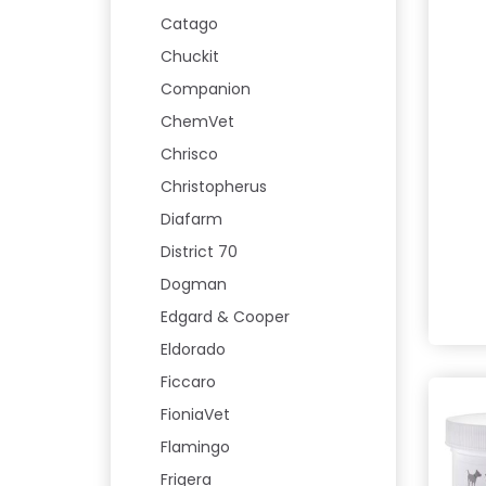
Catago
Chuckit
Companion
ChemVet
Chrisco
Christopherus
Diafarm
District 70
Dogman
Edgard & Cooper
Eldorado
Ficcaro
FioniaVet
Flamingo
Frigera