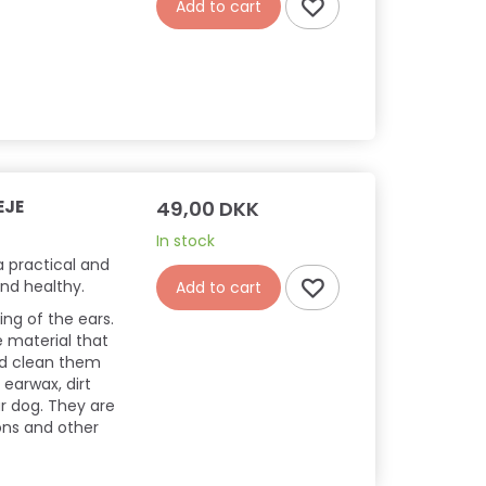
Add to cart
EJE
49,00 DKK
In stock
a practical and
and healthy.
Add to cart
ing of the ears.
e material that
nd clean them
 earwax, dirt
r dog. They are
ons and other