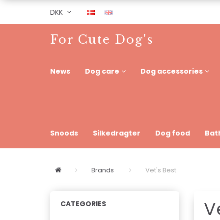
DKK
For Cute Dog's
News
Dog care
Dog accessories
Snoods
Silkedragter
Dog food
Bat
Brands
Vet's Best
V
CATEGORIES