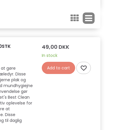
50STK
49,00 DKK
In stock
Add to cart
l at gøre
æledyr. Disse
jerne plak og
od mundhygiejne
anvendelse gør
et's Best Clean
tiv oplevelse for
re at
. Disse
g til daglig