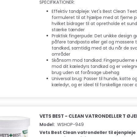
SPECIFIKATIONER:
Effektiv tandpleje: Vet's Best Clean Tee
formuleret til at hjælpe med at fjerne p
hvilket bidrager til at opretholde et su
stærke tænder
Praktisk fingerpude: Det unikke design 
påføre tandpasta eller gel og massere
tandkød, samtidig med at du når de sv
områder
Skånsom mod tandkød: Fingerpuderne
mod dit kæledyrs tandkød og er velegne
brug uden at forårsage ubehag
Universal brug: Passer til hunde, katte 
kæledyr, og er ideel til forskellige racer 
VETS BEST - CLEAN VATRONDELLER T ØJ
Model:
WSHOP-949
Vets Best Clean vatrondeller til øjenpleje