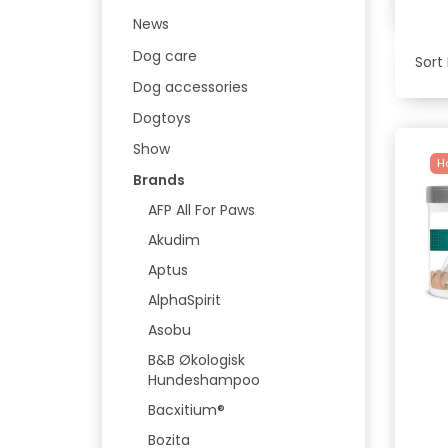
News
Dog care
Sort 
Dog accessories
Dogtoys
Show
H
Brands
AFP All For Paws
Akudim
Aptus
AlphaSpirit
Asobu
B&B Økologisk
Hundeshampoo
Bacxitium®
Bozita