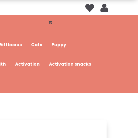
Giftboxes
Cats
Puppy
lth
Activation
Activation snacks