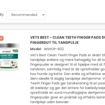
By:
VETS BEST - CLEAN TEETH FINGER PADS 
ot
FINGERDUT TIL TANDPLEJE
Model:
WSHOP-602
Vet's Best Clean Teeth Finger Pads er skabt ti
tandpleje enklere og mere behagelig for dit k
fingerpuder er designet til at hjælpe med at f
tandsten, samtidig med at de opretholder g
hos hunde og katte. Den enkle og effektive 
dem ideelle til daglig tandpleje derhjemme. V
Teeth Finger Pads gør tandrensning til en posi
dit kæledyr og gør det lettere for kæledyrseje
opretholde en sund mundhygiejne derhjemme
fingerpuder giver en praktisk og effektiv løsnin
tandpleje uden besvær.