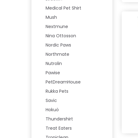
Medical Pet Shirt
Mush
Nextmune
Nina Ottosson
Nordic Paws
Northmate
Nutrolin
Pawise
PetDreamHouse
Rukka Pets
Savic
Hokuö
Thundershirt
Treat Eaters
Tropiclean