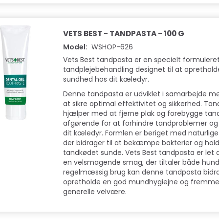
VETS BEST - TANDPASTA - 100 G
Model:
WSHOP-626
Vets Best tandpasta er en specielt formulere
tandplejebehandling designet til at oprethold
sundhed hos dit kæledyr.
Denne tandpasta er udviklet i samarbejde m
at sikre optimal effektivitet og sikkerhed. T
hjælper med at fjerne plak og forebygge tands
afgørende for at forhindre tandproblemer og
dit kæledyr. Formlen er beriget med naturlige
der bidrager til at bekæmpe bakterier og ho
tandkødet sunde. Vets Best tandpasta er let 
en velsmagende smag, der tiltaler både hund
regelmæssig brug kan denne tandpasta bidrag
opretholde en god mundhygiejne og fremme 
generelle velvære.