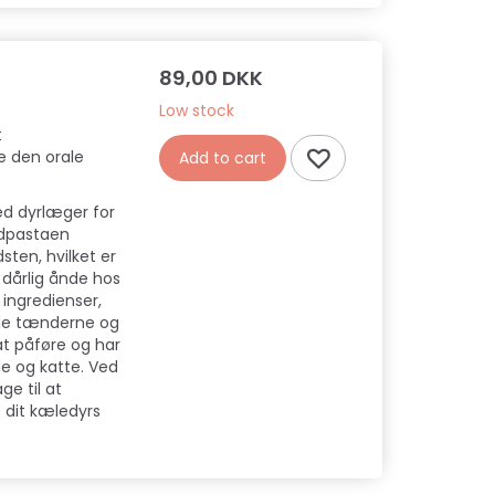
89,00 DKK
Low stock
t
e den orale
Add to cart
ed dyrlæger for
andpastaen
ten, hvilket er
 dårlig ånde hos
 ingredienser,
lde tænderne og
at påføre og har
e og katte. Ved
e til at
dit kæledyrs