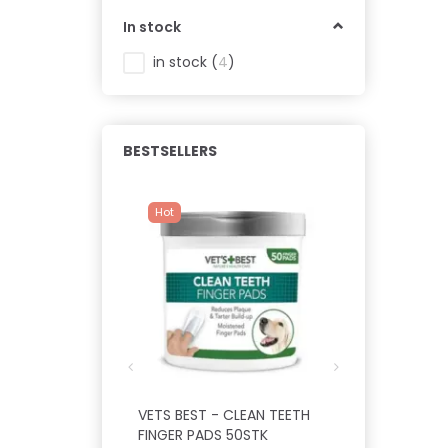
In stock
in stock
(
4
)
BESTSELLERS
Hot
VETS BEST - CLEAN TEETH
VETS BEST -
FINGER PADS 50STK
VATRONDELLE