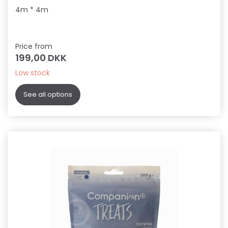
4m * 4m
Price from
199,00 DKK
Low stock
See all options