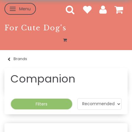
Menu
Toggle navigation
For Cute Dog's
Brands
Companion
Filters