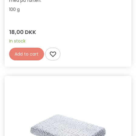
med på farten.
100 g
18,00 DKK
In stock
Add to cart