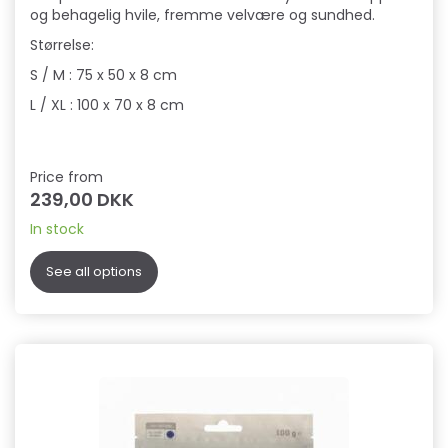
og behagelig hvile, fremme velvære og sundhed.
Størrelse:
S / M : 75 x 50 x 8 cm
L / XL : 100 x 70 x 8 cm
Price from
239,00 DKK
In stock
See all options