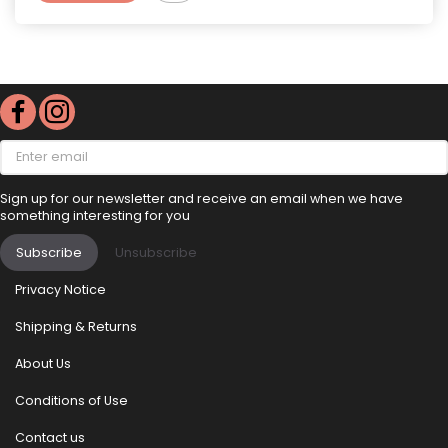
Enter
email
Sign up for our newsletter and receive an email when we have
something interesting for you
Subscribe
Unsubscribe
Privacy Notice
Shipping & Returns
About Us
Conditions of Use
Contact us