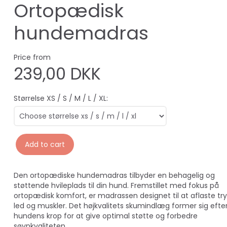
Ortopædisk
hundemadras
Price from
239,00 DKK
Størrelse XS / S / M / L / XL:
Add to cart
Den ortopædiske hundemadras tilbyder en behagelig og
støttende hvileplads til din hund. Fremstillet med fokus på
ortopædisk komfort, er madrassen designet til at aflaste tr
led og muskler. Det højkvalitets skumindlæg former sig efte
hundens krop for at give optimal støtte og forbedre
søvnkvaliteten.