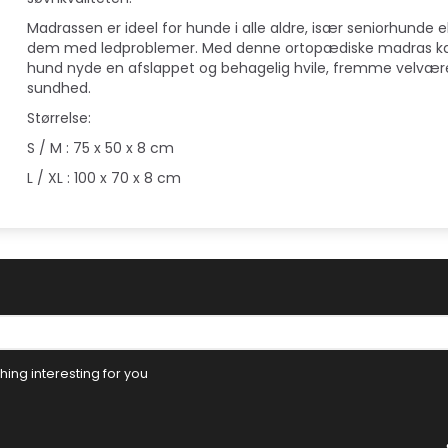
Madrassen er ideel for hunde i alle aldre, især seniorhunde el
dem med ledproblemer. Med denne ortopædiske madras ka
hund nyde en afslappet og behagelig hvile, fremme velvær
sundhed.
Størrelse:
S / M : 75 x 50 x 8 cm
L / XL : 100 x 70 x 8 cm
ing interesting for you