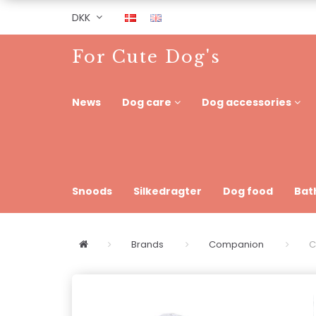
DKK
For Cute Dog's
News
Dog care
Dog accessories
Snoods
Silkedragter
Dog food
Bat
Brands
Companion
C