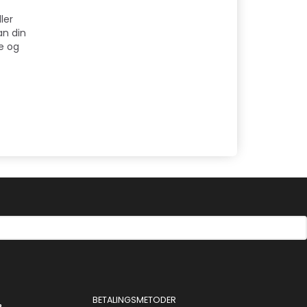
ler
n din
e og
BETALINGSMETODER