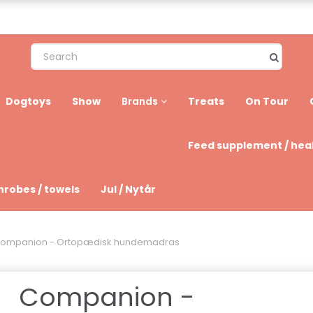
Dogtoys
Show
Treats
On Tour
Brands
Feed supplement / hea
hrobes / towels
Jul / Nytår
ompanion - Ortopædisk hundemadras
Companion -