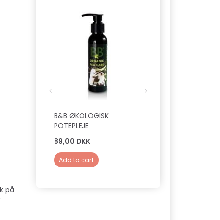
B&B ØKOLOGISK
B&B DELUXE PROFE
POTEPLEJE
PELSOLIE - SILKEDR
89,00 DKK
149,00 DKK
Add to cart
Add to cart
yk på
r