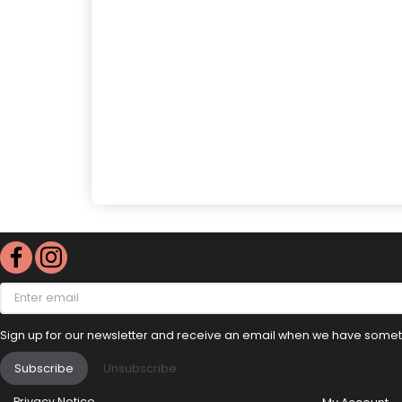
Enter
email
Sign up for our newsletter and receive an email when we have someth
Subscribe
Unsubscribe
Privacy Notice