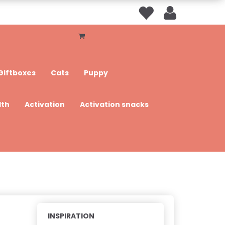
Giftboxes
Cats
Puppy
lth
Activation
Activation snacks
INSPIRATION