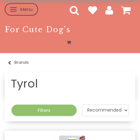
Menu
Toggle navigation
For Cute Dog's
Brands
Tyrol
Filters