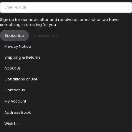
Enter
email
Sign up for our newsletter and receive an email when we have
something interesting for you
Subscribe
Unsubscribe
Privacy Notice
Shipping & Returns
About Us
Conditions of Use
Contact us
My Account
Address Book
Wish List