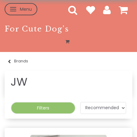
Menu
Toggle navigation
For Cute Dog's
Brands
JW
Filters