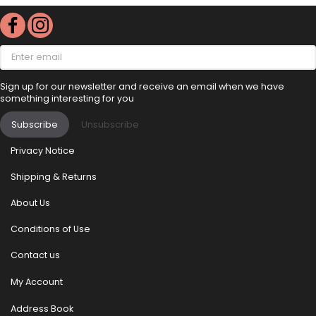
Enter
email
Sign up for our newsletter and receive an email when we have
something interesting for you
Subscribe
Unsubscribe
Privacy Notice
Shipping & Returns
About Us
Conditions of Use
Contact us
My Account
Address Book