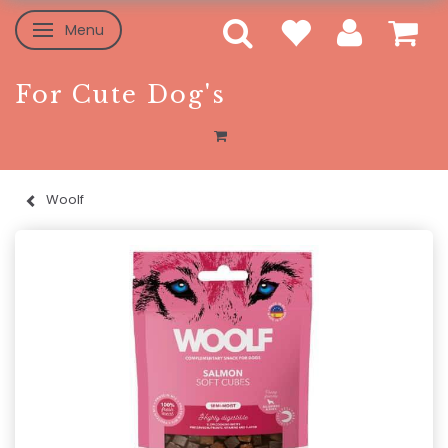
Menu
Toggle navigation
For Cute Dog's
Woolf