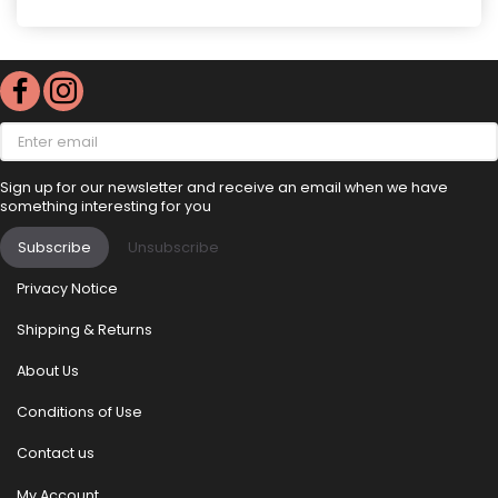
Enter
email
Sign up for our newsletter and receive an email when we have
something interesting for you
Subscribe
Unsubscribe
Privacy Notice
Shipping & Returns
About Us
Conditions of Use
Contact us
My Account