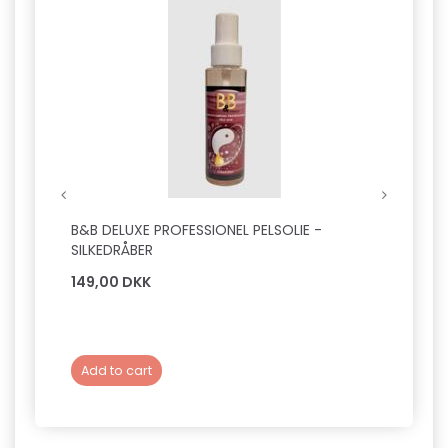
Hot
B&B DELUXE PROFESSIONEL PELSOLIE -
FICCA
SILKEDRÅBER
149,00 DKK
39,0
Add to cart
Add 