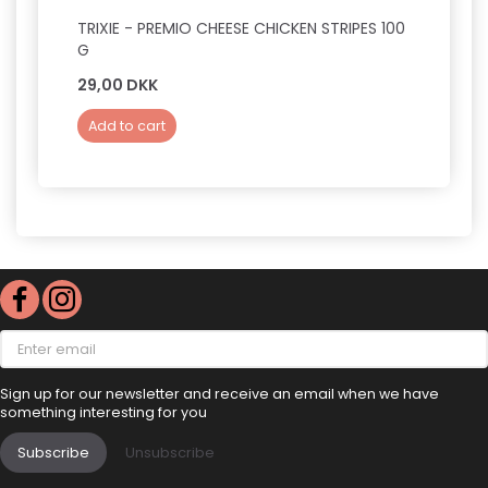
TRIXIE - PREMIO CHEESE CHICKEN STRIPES 100
APTUS
G
29,00 DKK
99,0
Add to cart
Add 
Enter
email
Sign up for our newsletter and receive an email when we have
something interesting for you
Subscribe
Unsubscribe