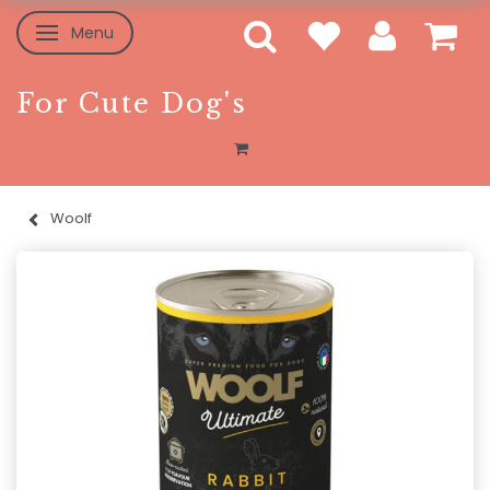
Menu
Toggle navigation
For Cute Dog's
Woolf