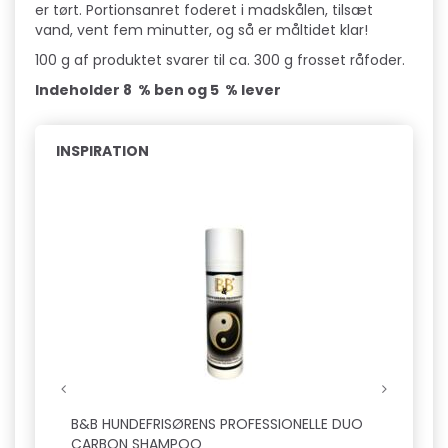
er tørt. Portionsanret foderet i madskålen, tilsæt
vand, vent fem minutter, og så er måltidet klar!
100 g af produktet svarer til ca. 300 g frosset råfoder.
Indeholder 8 % ben og 5 % lever
INSPIRATION
B&B HUNDEFRISØRENS PROFESSIONELLE DUO
B&B H
CARBON SHAMPOO
FUGT