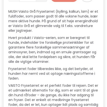
MUSH Vaisto Grå Frysetørret (kylling, kalkun, lam) er et
fuldfoder, som passer godt til alle voksne hunde, især
mere aktive hunde. På grund af sit høje energiindhold
er Vaisto Grå et glimrende valg til f.eks. vandreture
eller jagtrejser.
Hvert produkt i Vaisto-serien, som er beregnet til
hunde, indeholder tre forskellige proteinkilder for at
garantere flere forskellige sammensætninger af
aminosyrer, ben, indmad og en smule grøntsager og
olie, der skal lette fordøjelsen og sikre, at hunden får
alle de vigtige vitaminer.
Frysetørret foder tilberedes ikke, og det betyder, at
hunden har nemt ved at optage næringsstofferne i
føden.
VAISTO Frysetørret er et perfekt foder til rejsen. Det er
et udmærket alternativ for dig, som er vant til at give
din hund råfoder – de gange, du ikke har adgang til
en fryser. Det er enkelt at medbringe frysetørret
foder, da det er let, kun optager lidt plads og samtidig