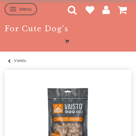
Menu
Toggle navigation
For Cute Dog's
Vaisto