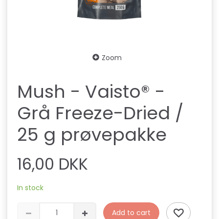
Zoom
Mush - Vaisto® -
Grå Freeze-Dried /
25 g prøvepakke
16,00 DKK
In stock
Add to cart