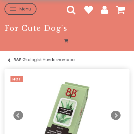
Menu
Toggle navigation
For Cute Dog's
B&B Økologisk Hundeshampoo
HOT