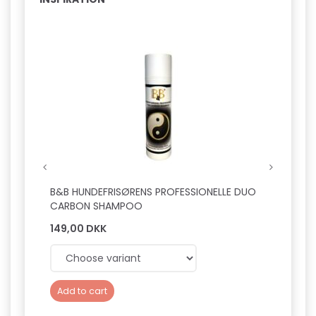
B&B HUNDEFRISØRENS PROFESSIONELLE DUO
B&B H
CARBON SHAMPOO
FUGT
149,00 DKK
149,0
Add to cart
Add 