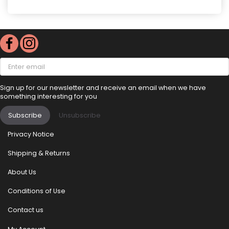
Enter
email
Sign up for our newsletter and receive an email when we have
something interesting for you
Subscribe
Unsubscribe
Privacy Notice
Shipping & Returns
About Us
Conditions of Use
Contact us