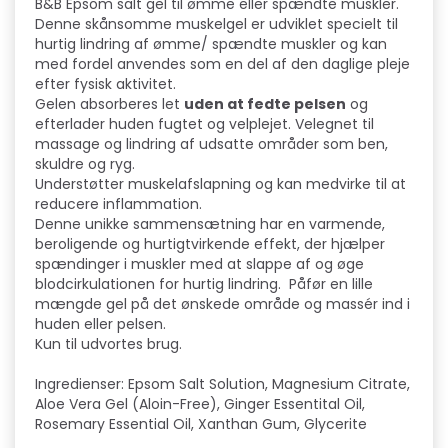
B&B Epsom salt gel til ømme eller spændte muskler.
Denne skånsomme muskelgel er udviklet specielt til
hurtig lindring af ømme/ spændte muskler og kan
med fordel anvendes som en del af den daglige pleje
efter fysisk aktivitet.
Gelen absorberes let
uden at fedte pelsen
og
efterlader huden fugtet og velplejet. Velegnet til
massage og lindring af udsatte områder som ben,
skuldre og ryg.
Understøtter muskelafslapning og kan medvirke til at
reducere inflammation.
Denne unikke sammensætning har en varmende,
beroligende og hurtigtvirkende effekt, der hjælper
spændinger i muskler med at slappe af og øge
blodcirkulationen for hurtig lindring. Påfør en lille
mængde gel på det ønskede område og massér ind i
huden eller pelsen.
Kun til udvortes brug.
Ingredienser: Epsom Salt Solution, Magnesium Citrate,
Aloe Vera Gel (Aloin-Free), Ginger Essentital Oil,
Rosemary Essential Oil, Xanthan Gum, Glycerite