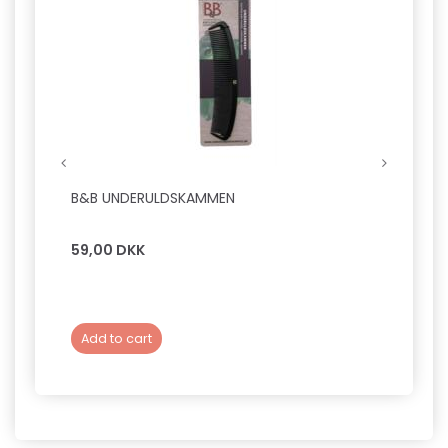
B&B UNDERULDSKAMMEN
TRIXIE
OG O
59,00 DKK
6,00 
Add to cart
Add 