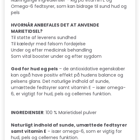
Næringsrige ingredienser – Rig på vitamin E og
Omega-6 fedtsyrer, som kan bidrage til sund hud og
pels
HVORNÅR ANBEFALES DET AT ANVENDE
MARIETIDSEL?
Til støtte af leverens sundhed
Til kæledyr med følsom fordøjelse
Under og efter medicinsk behandling
Som vital booster under og efter sygdom
God for hud og pels
– de antioxidative egenskaber
kan også have positiv effekt på hudens balance og
pelsens glans. Det naturlige indhold af sunde,
umættede fedtsyrer samt vitamin E – især omega-
6, er vigtigt for hud, pels og cellernes funktion.
INGREDIENSER
: 100 % Marietidsel pulver
Naturligt indhold af sunde, umættede fedtsyrer
samt vitamin E
– især omega-6, som er vigtig for
hud, pels og cellernes funktion.