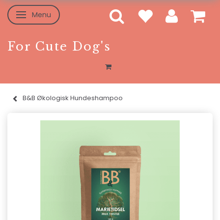
Menu
Toggle navigation
For Cute Dog's
B&B Økologisk Hundeshampoo