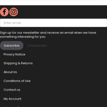
Enter
email
Sign up for our newsletter and receive an email when we have
something interesting for you
Subscribe
Unsubscribe
Privacy Notice
Shipping & Returns
About Us
Conditions of Use
Contact us
My Account