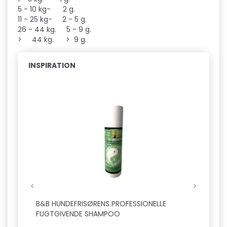
5 - 10 kg- 2 g.
11 - 25 kg- 2 - 5 g.
26 - 44 kg. 5 - 9 g.
> 44 kg. > 9 g.
INSPIRATION
B&B HUNDEFRISØRENS PROFESSIONELLE
B&B H
FUGTGIVENDE SHAMPOO
FUGT