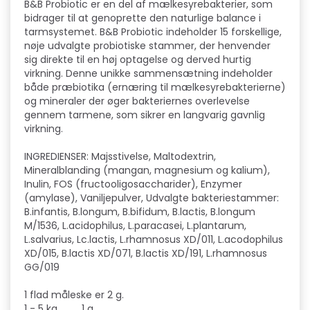
B&B Probiotic er en del af mælkesyrebakterier, som
bidrager til at genoprette den naturlige balance i
tarmsystemet. B&B Probiotic indeholder 15 forskellige,
nøje udvalgte probiotiske stammer, der henvender
sig direkte til en høj optagelse og derved hurtig
virkning. Denne unikke sammensætning indeholder
både præbiotika (ernæring til mælkesyrebakterierne)
og mineraler der øger bakteriernes overlevelse
gennem tarmene, som sikrer en langvarig gavnlig
virkning.
INGREDIENSER: Majsstivelse, Maltodextrin,
Mineralblanding (mangan, magnesium og kalium),
Inulin, FOS (fructooligosaccharider), Enzymer
(amylase), Vaniljepulver, Udvalgte bakteriestammer:
B.infantis, B.longum, B.bifidum, B.lactis, B.longum
M/1536, L.acidophilus, L.paracasei, L.plantarum,
L.salvarius, Lc.lactis, L.rhamnosus XD/011, L.acodophilus
XD/015, B.lactis XD/071, B.lactis XD/191, L.rhamnosus
GG/019
1 flad måleske er 2 g.
1 - 5 kg. 1 g.