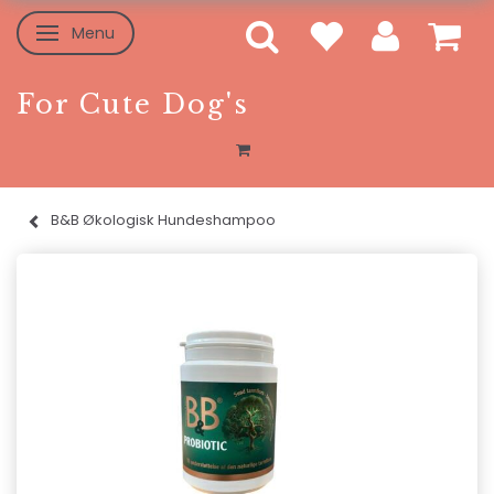
Menu
Toggle navigation
For Cute Dog's
B&B Økologisk Hundeshampoo