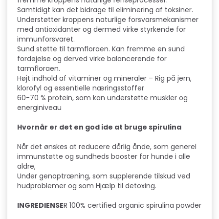
fremme kroppens naturlige renseprocesser.
Samtidigt kan det bidrage til eliminering af toksiner.
Understøtter kroppens naturlige forsvarsmekanismer
med antioxidanter og dermed virke styrkende for
immunforsvaret.
Sund støtte til tarmfloraen. Kan fremme en sund
fordøjelse og derved virke balancerende for
tarmfloraen.
Højt indhold af vitaminer og mineraler – Rig på jern,
klorofyl og essentielle næringsstoffer
60-70 % protein, som kan understøtte muskler og
energiniveau
Hvornår er det en god ide at bruge spirulina
Når det ønskes at reducere dårlig ånde, som generel
immunstøtte og sundheds booster for hunde i alle
aldre,
Under genoptræning, som supplerende tilskud ved
hudproblemer og som Hjælp til detoxing.
INGREDIENSE
R 100% certified organic spirulina powder