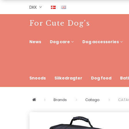
DKK
For Cute Dog's
News
Dog care
Dog accessories
Snoods
Silkedragter
Dog food
Bat
Brands
Catago
CATAG