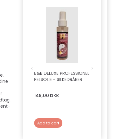
B&B DELUXE PROFESSIONEL
B&B SHAKE'N SHINE
e.
PELSOLIE - SILKEDRÅBER
dine
af
149,00 DKK
89,00 DKK
dtag.
ment-
Add to cart
Add to cart