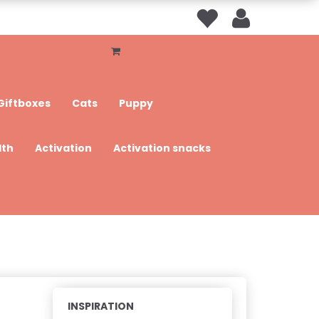
Giftboxes
Cats
Puppy
lth
Activation
Activation snacks
INSPIRATION