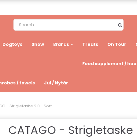
Dogtoys
Show
Treats
On Tour
Brands
Feed supplement / hea
hrobes / towels
Jul / Nytår
O - Strigletaske 2.0 - Sort
CATAGO - Strigletaske