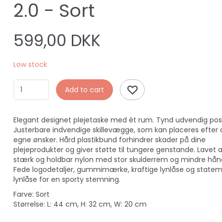
2.0 - Sort
599,00 DKK
Low stock
Add to cart
Elegant designet plejetaske med ét rum. Tynd udvendig pos
Justerbare indvendige skillevægge, som kan placeres efter 
egne ønsker. Hård plastikbund forhindrer skader på dine
plejeprodukter og giver støtte til tungere genstande. Lavet 
stærk og holdbar nylon med stor skulderrem og mindre hån
Fede logodetaljer, gummimærke, kraftige lynlåse og state
lynlåse for en sporty stemning.
Farve: Sort
Størrelse: L: 44 cm, H: 32 cm, W: 20 cm