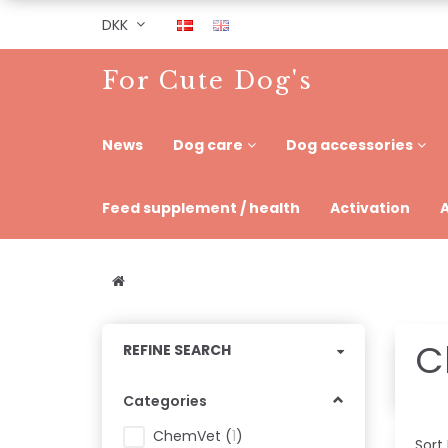
DKK
For Cute Dog's
News
Dog care
Dog accessories
Feed supplement / health
Activation
C
Toggle
REFINE SEARCH
filter
Categories
ChemVet
(
1
)
Sort 