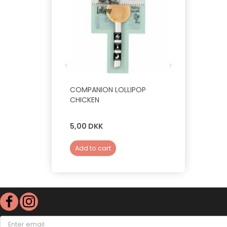
COMPANION LOLLIPOP
WOOLF - SOF
CHICKEN
100 G (LAM )
5,00 DKK
39,00 DKK
Add to cart
Add to cart
Enter