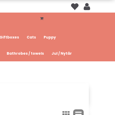
Giftboxes
Cats
Puppy
Bathrobes / towels
Jul / Nytår