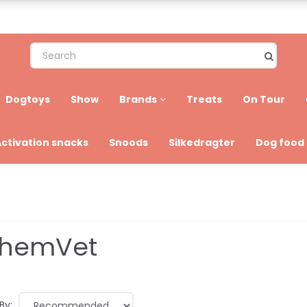
Dogtoys
Show
Brands
Treats
On Tour
Activation snacks
Snoods
Silkedragter
Dog food
hemVet
By: