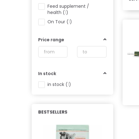
Feed supplement /
health
(
1
)
On Tour
(
1
)
Price range
In stock
in stock
(
1
)
BESTSELLERS