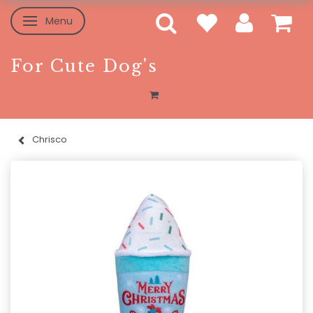
Menu
Toggle navigation
For Cute Dog's
Chrisco