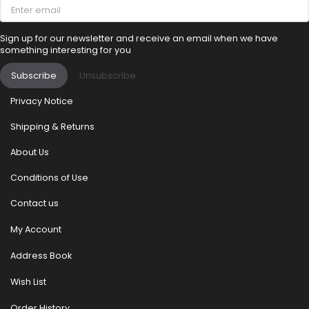
Enter
email
Sign up for our newsletter and receive an email when we have
something interesting for you
Subscribe
Unsubscribe
Privacy Notice
Shipping & Returns
About Us
Conditions of Use
Contact us
My Account
Address Book
Wish List
Order History