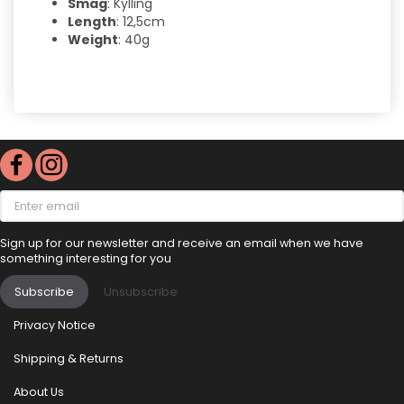
Smag
: Kylling
Length
: 12,5cm
Weight
: 40g
Enter
email
Sign up for our newsletter and receive an email when we have
something interesting for you
Subscribe
Unsubscribe
Privacy Notice
Shipping & Returns
About Us