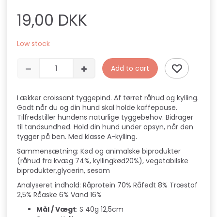
19,00 DKK
Low stock
Add to cart
Lækker croissant tyggepind. Af tørret råhud og kylling.
Godt når du og din hund skal holde kaffepause.
Tilfredstiller hundens naturlige tyggebehov. Bidrager
til tandsundhed. Hold din hund under opsyn, når den
tygger på ben. Med klasse A-kylling.
Sammensætning: Kød og animalske biprodukter
(råhud fra kvæg 74%, kyllingkød20%), vegetabilske
biprodukter,glycerin, sesam
Analyseret indhold: Råprotein 70% Råfedt 8% Træstof
2,5% Råaske 6% Vand 16%
Mål / Vægt
: S 40g 12,5cm