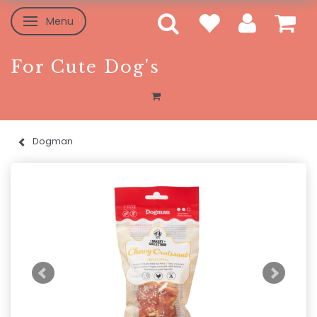
Menu
Toggle navigation
For Cute Dog's
Dogman