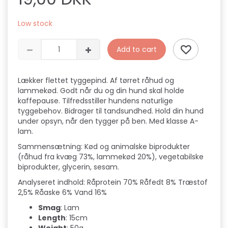
Low stock
Add to cart
Lækker flettet tyggepind. Af tørret råhud og
lammekød. Godt når du og din hund skal holde
kaffepause. Tilfredsstiller hundens naturlige
tyggebehov. Bidrager til tandsundhed. Hold din hund
under opsyn, når den tygger på ben. Med klasse A-
lam.
Sammensætning: Kød og animalske biprodukter
(råhud fra kvæg 73%, lammekød 20%), vegetabilske
biprodukter, glycerin, sesam.
Analyseret indhold: Råprotein 70% Råfedt 8% Træstof
2,5% Råaske 6% Vand 16%
Smag
: Lam
Length
: 15cm