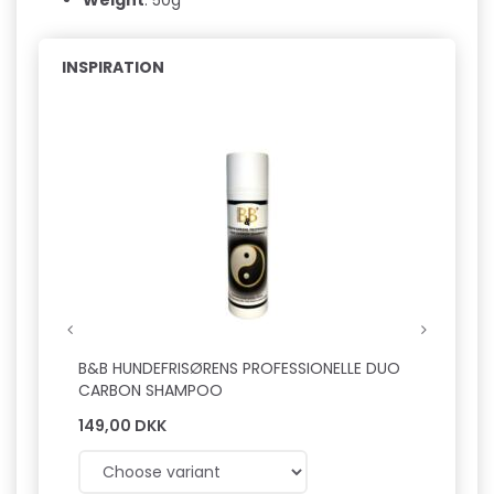
Weight
: 50g
INSPIRATION
Hot
B&B HUNDEFRISØRENS PROFESSIONELLE DUO
B&B L
CARBON SHAMPOO
149,00 DKK
149,0