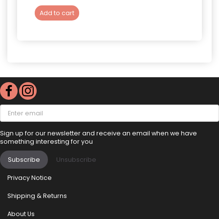
Add to cart
Add 
Enter
email
Sign up for our newsletter and receive an email when we have
something interesting for you
Subscribe
Unsubscribe
Privacy Notice
Shipping & Returns
About Us