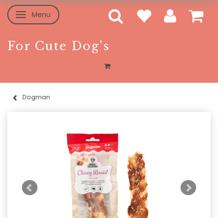
Menu
Toggle navigation
For Cute Dog's
Dogman