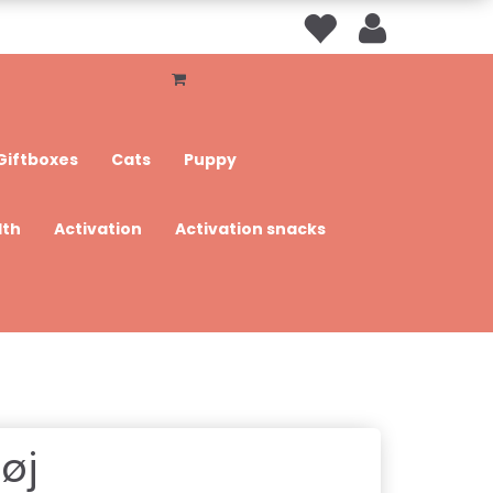
Giftboxes
Cats
Puppy
lth
Activation
Activation snacks
øj