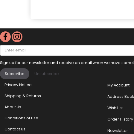
Enter
email
Sign up for our newsletter and receive an email when we have someth
Subscribe
Unsubscribe
Privacy Notice
My Account
Shipping & Returns
Address Book
About Us
Wish List
Conditions of Use
Order History
Contact us
Newsletter