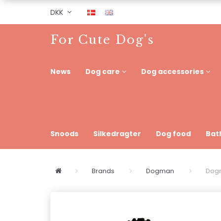
DKK
For Cute Dog's
News
Dog care
Dog accessories
Snoods
Silkedragter
Dog food
Bat
Brands
Dogman
Dogm