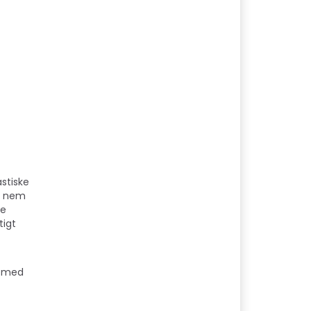
stiske
er nem
ge
tigt
t med