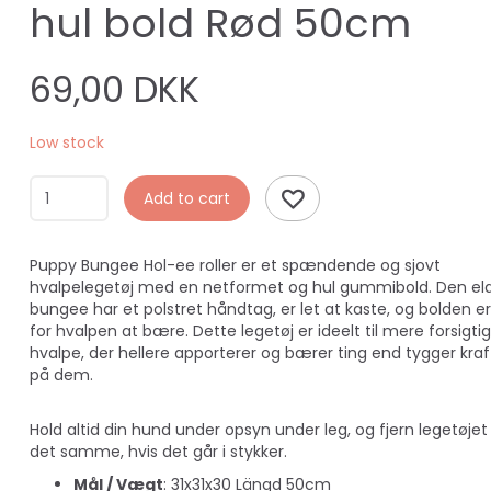
hul bold Rød 50cm
69,00 DKK
Low stock
Add to cart
Puppy Bungee Hol-ee roller er et spændende og sjovt
hvalpelegetøj med en netformet og hul gummibold. Den ela
bungee har et polstret håndtag, er let at kaste, og bolden 
for hvalpen at bære. Dette legetøj er ideelt til mere forsigti
hvalpe, der hellere apporterer og bærer ting end tygger kraf
på dem.
Hold altid din hund under opsyn under leg, og fjern legetøje
det samme, hvis det går i stykker.
Mål / Vægt
: 31x31x30 Längd 50cm