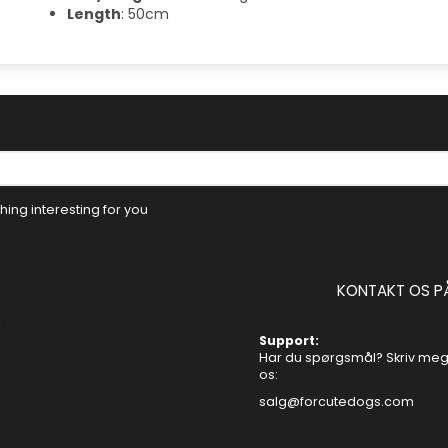
Length
: 50cm
ing interesting for you
KONTAKT OS P
Support:
Har du spørgsmål? Skriv mege
os:
salg@forcutedogs.com