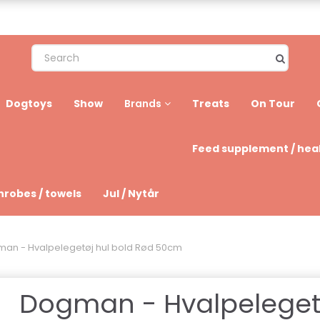
Dogtoys
Show
Treats
On Tour
Brands
Feed supplement / hea
hrobes / towels
Jul / Nytår
an - Hvalpelegetøj hul bold Rød 50cm
Dogman - Hvalpeleget