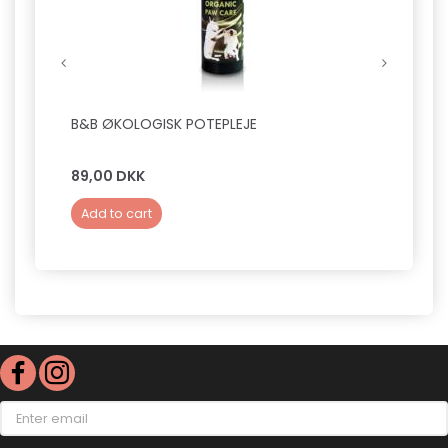
B&B ØKOLOGISK POTEPLEJE
B&B D
SILKE
89,00 DKK
149,0
Add to cart
Add 
Enter
email