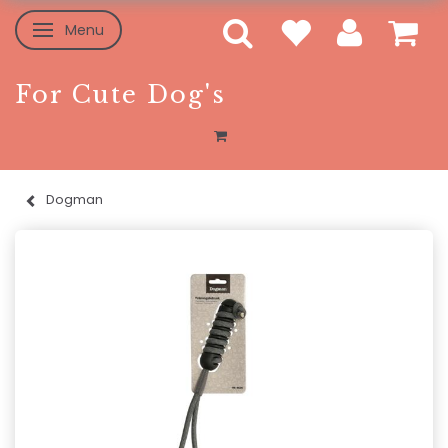
Menu
Toggle navigation
For Cute Dog's
Dogman