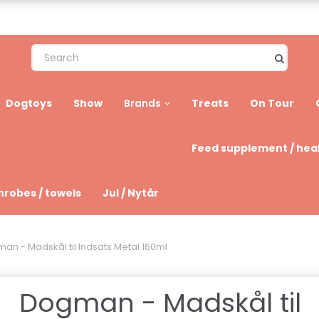
Dogtoys
Show
Treats
On Tour
Brands
Feed supplement / hea
hrobes / towels
Jul / Nytår
an - Madskål til Indsats Metal 160ml
Dogman - Madskål til