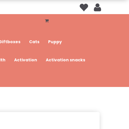
Giftboxes
Cats
Puppy
lth
Activation
Activation snacks