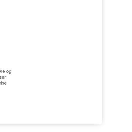
øre og
ser
else