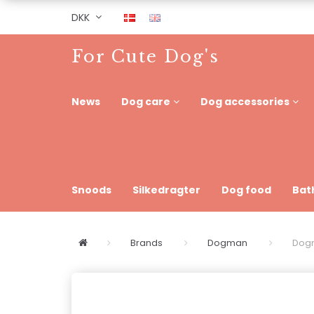
DKK
For Cute Dog's
News
Dog care
Dog accessories
Snoods
Silkedragter
Dog food
Bat
Brands
Dogman
Dogm