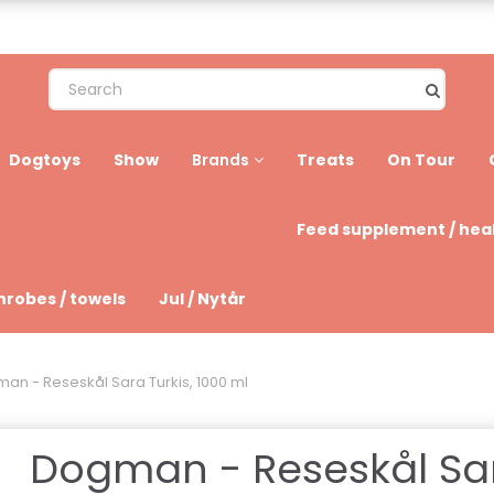
Dogtoys
Show
Treats
On Tour
Brands
Feed supplement / hea
hrobes / towels
Jul / Nytår
an - Reseskål Sara Turkis, 1000 ml
Dogman - Reseskål Sa