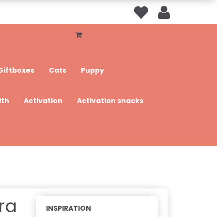
Giftboxes
Cats
Puppy
lth
Activation
Activation snacks
ra
INSPIRATION