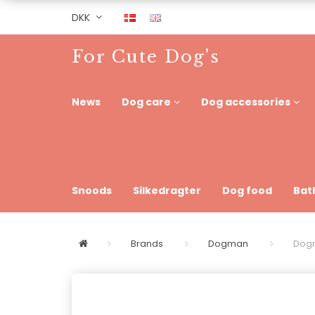
DKK
For Cute Dog's
News
Dog care
Dog accessories
Snoods
Silkedragter
Dog food
Bat
Brands
Dogman
Dogm