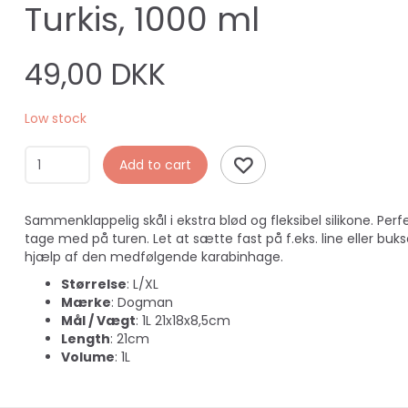
Turkis, 1000 ml
49,00 DKK
Low stock
Add to cart
Sammenklappelig skål i ekstra blød og fleksibel silikone. Perf
tage med på turen. Let at sætte fast på f.eks. line eller buk
hjælp af den medfølgende karabinhage.
Størrelse
: L/XL
Mærke
: Dogman
Mål / Vægt
: 1L 21x18x8,5cm
Length
: 21cm
Volume
: 1L