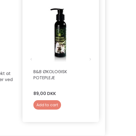
Hot
B&B ØKOLOGISK
B&B TICK & FLEA
ekt at
POTEPLEJE
PETGUARD - 300 M
ser ved
89,00 DKK
139,00 DKK
Add to cart
Add to cart