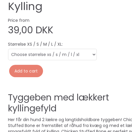
Kylling
Price from
39,00 DKK
Størrelse XS / S / M / L / XL:
Add to cart
Tyggeben med lækkert
kyllingefyld
Her får din hund 2 lækre og langtidsholdbare tyggeben! Chi
Stuffed Bone er fremstillet af råhud fra kvæg og med et læ
smagsfyldt fyld af kylling. Chicken Stuffed Bone er perfekt