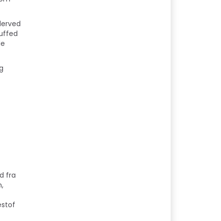
derved
tuffed
de
g
d fra
n,
æstof