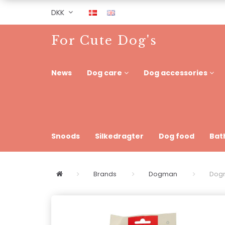
DKK
For Cute Dog's
News
Dog care
Dog accessories
Snoods
Silkedragter
Dog food
Bat
Brands
Dogman
Dogm