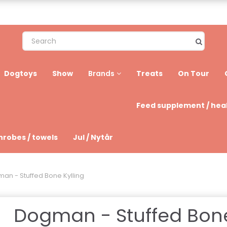
Dogtoys
Show
Treats
On Tour
Brands
Feed supplement / hea
hrobes / towels
Jul / Nytår
an - Stuffed Bone Kylling
Dogman - Stuffed Bon