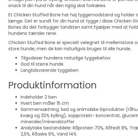
snack til din hund når den rigtig skal forkæles.
Et Chicken Stuffed Bone har høj tyggemodstand og holder 
længe. Det er sundt for din hund at tygge i disse Chicken S
Bones da det forbygger tandsten samt hjælper med at hol
hundens tænder rene.
Chicken Stuffed Bone er specielt velegnet til mellemstore o
store hunde, men de kan naturligvis bruges til alle hunde.
Tilgodeser hundens naturlige tyggebehov
God til større hunde
Langtidsvarende tyggeben
Produktinformation
Indeholder 2 ben
Hvert ben måler 15 cm
Sammensætning: kød og animalske biprodukter (råhu
kvæg og 30% kylling), sojaprotein- koncentrat, gluceri
mineraler/mineralstoffer
Analytiske bestanddele: Råprotein 70%, Råfedt 8%, Tr
2,5%, Råaske 6%, Vand 14%