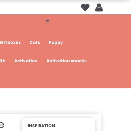
Giftboxes
Cats
Puppy
lth
Activation
Activation snacks
e
INSPIRATION