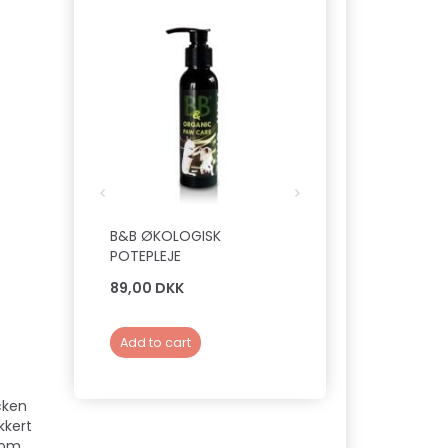
B&B ØKOLOGISK
B&B ØKOLOGISK
POTEPLEJE
ØJENPLEJE
89,00 DKK
129,00 DKK
Add to cart
See all options
cken
kkert
 som