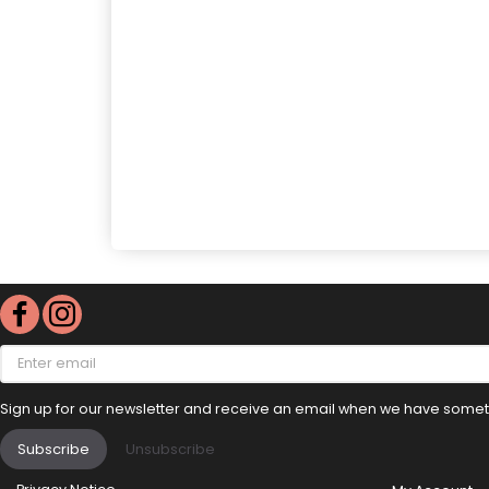
Enter
email
Sign up for our newsletter and receive an email when we have someth
Subscribe
Unsubscribe