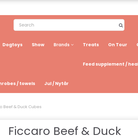
Dogtoys
Show
Treats
On Tour
Brands
Feed supplement / hea
hrobes / towels
Jul / Nytår
ro Beef & Duck Cubes
Ficcaro Beef & Duck