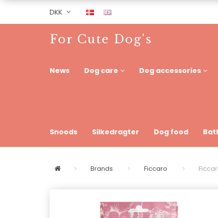
DKK
For Cute Dog's
News
Dog care
Dog accessories
Snoods
Silkedragter
Dog food
Bat
Brands
Ficcaro
Ficca