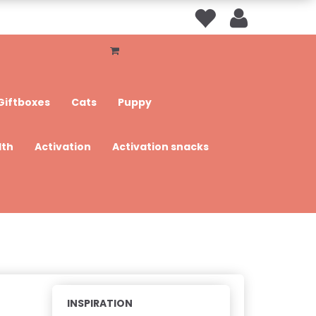
Giftboxes
Cats
Puppy
lth
Activation
Activation snacks
INSPIRATION