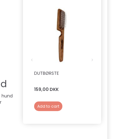
DUTBØRSTE
B&B EFILERSAKS ENK
nd
159,00 DKK
549,00 DKK
n hund
r
Add to cart
Add to cart