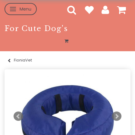
Menu
Toggle navigation
For Cute Dog's
FioniaVet