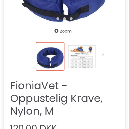
Zoom
FioniaVet -
Oppustelig Krave,
Nylon, M
120,00 DKK