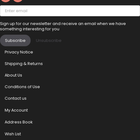
Enter
email
Sign up for our newsletter and receive an email when we have
something interesting for you
Subscribe
Unsubscribe
Privacy Notice
Shipping & Returns
About Us
Conditions of Use
Contact us
My Account
Address Book
Wish List