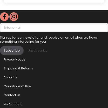
Enter
email
Sign up for our newsletter and receive an email when we have
something interesting for you
Subscribe
Unsubscribe
Privacy Notice
Shipping & Returns
About Us
Conditions of Use
Contact us
My Account