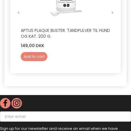
APTUS PLAQUE BUSTER. TANDPULVER TIL HUND
SNOOD
OG KAT. 200 G.
M. BL
149,00 DKK
50,0
Add to cart
Add 
Enter
email
Sign up for our newsletter and receive an email when we have