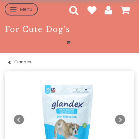
Menu
Toggle navigation
For Cute Dog's
Glandex