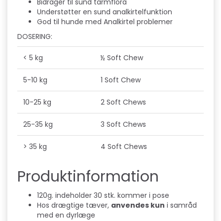
Bidrager til sund tarmflora
Understøtter en sund analkirtelfunktion
God til hunde med Analkirtel problemer
DOSERING:
< 5 kg
½ Soft Chew
5-10 kg
1 Soft Chew
10-25 kg
2 Soft Chews
25-35 kg
3 Soft Chews
> 35 kg
4 Soft Chews
Produktinformation
120g. indeholder 30 stk. kommer i pose
Hos drægtige tæver,
anvendes kun
i samråd
med en dyrlæge