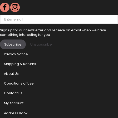
Enter
email
Sign up for our newsletter and receive an email when we have
something interesting for you
Subscribe
Unsubscribe
Privacy Notice
Shipping & Returns
About Us
Conditions of Use
Contact us
My Account
Address Book