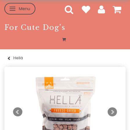
Menu
Toggle navigation
For Cute Dog's
Hellä