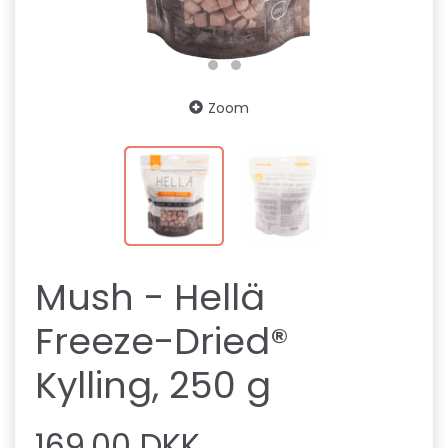
Zoom
Mush - Hellä
Freeze-Dried®
Kylling, 250 g
169,00 DKK