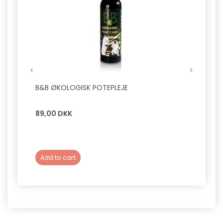
B&B ØKOLOGISK POTEPLEJE
B&B D
SILKE
89,00 DKK
149,0
Add to cart
Add 