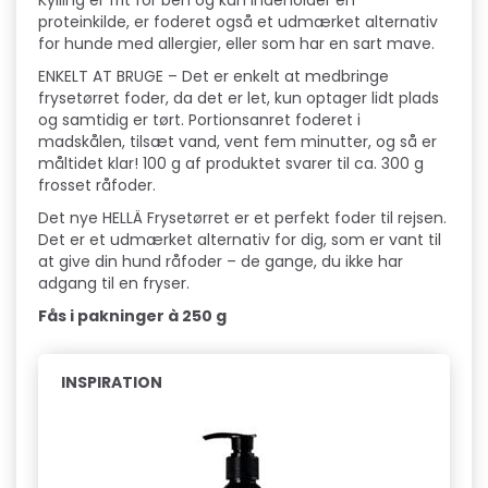
Kylling er frit for ben og kun indeholder én
proteinkilde, er foderet også et udmærket alternativ
for hunde med allergier, eller som har en sart mave.
ENKELT AT BRUGE – Det er enkelt at medbringe
frysetørret foder, da det er let, kun optager lidt plads
og samtidig er tørt. Portionsanret foderet i
madskålen, tilsæt vand, vent fem minutter, og så er
måltidet klar! 100 g af produktet svarer til ca. 300 g
frosset råfoder.
Det nye HELLÄ Frysetørret er et perfekt foder til rejsen.
Det er et udmærket alternativ for dig, som er vant til
at give din hund råfoder – de gange, du ikke har
adgang til en fryser.
Fås i pakninger à 250 g
INSPIRATION