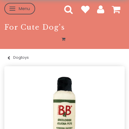
Menu
Toggle navigation
For Cute Dog's
Dogtoys