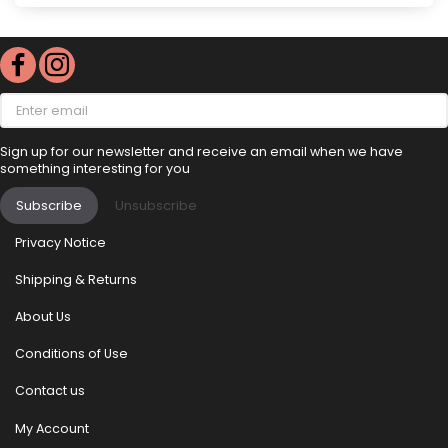
Enter
email
Sign up for our newsletter and receive an email when we have
something interesting for you
Subscribe
Unsubscribe
Privacy Notice
Shipping & Returns
About Us
Conditions of Use
Contact us
My Account