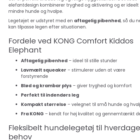
elefantdesign kombinerer tryghed og aktivering og er ideelt t
mindre hunde og hvalpe.
Legetøjet er udstyret med en
aftagelig pibenhed
, så du 
kan tilpasse legen efter situationen.
Fordele ved KONG Comfort Kiddos
Elephant
Aftagelig pibenhed
– ideel til stille stunder
Lavmælt squeaker
– stimulerer uden at være
forstyrrende
Blød og krambar plys
– giver tryghed og komfort
Perfekt til indendørs leg
Kompakt størrelse
– velegnet til små hunde og hva
Fra KONG
– kendt for høj kvalitet og gennemtænkt d
Fleksibelt hundelegetøj til hverdag
behov