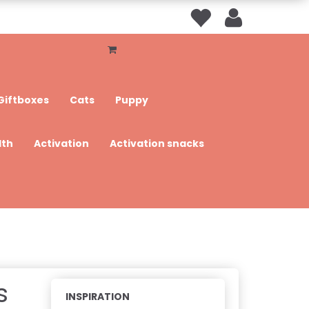
Giftboxes
Cats
Puppy
lth
Activation
Activation snacks
s
INSPIRATION