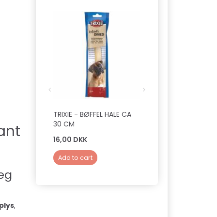
TRIXIE - BØFFEL HALE CA
TRIXIE - PREMIO C
30 CM
CHICKEN STRIPES 1
ant
16,00 DKK
29,00 DKK
Add to cart
Add to cart
leg
plys
,