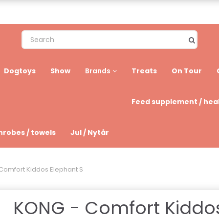
Dogtoys
Show
Treats
On Tour
Brands
Feed supplement / hea
hrobes / towels
Jul / Nytår
Comfort Kiddos Elephant S
KONG - Comfort Kiddo