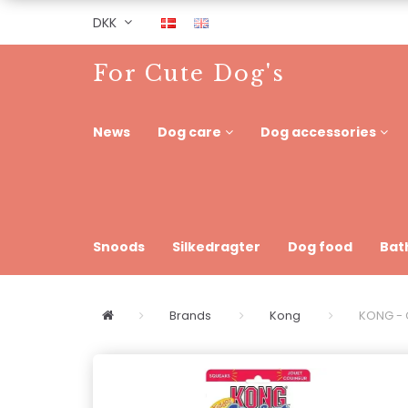
DKK
For Cute Dog's
News
Dog care
Dog accessories
Snoods
Silkedragter
Dog food
Bat
Brands
Kong
KONG - 