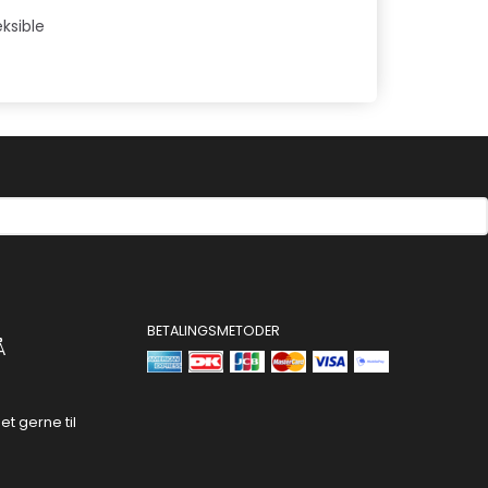
ksible
BETALINGSMETODER
Å
t gerne til