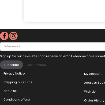
Enter
email
Sign up for our newsletter and receive an email when we have someth
Subscribe
Unsubscribe
Privacy Notice
My Account
Shipping & Returns
Address Book
About Us
Wish List
Conditions of Use
Order History