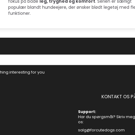
fokus på både
leg, tryghed og komfort
. Serien er særligt
populær blandt hundeejere, der ønsker blødt legetøj med fle
funktioner.
ing interesting for you
KONTAKT OS P
Support:
Har du spørgsmål? Skriv mege
os:
salg@forcutedogs.com