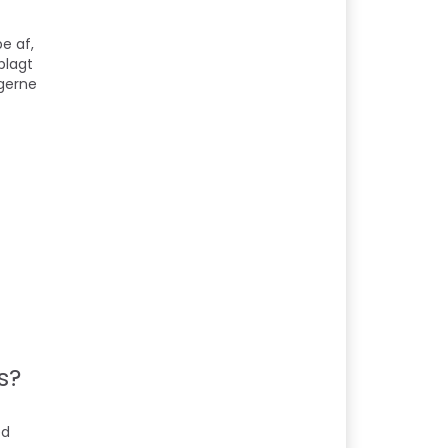
pe af,
oplagt
 gerne
s?
ed