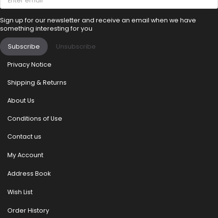
email
Sign up for our newsletter and receive an email when we have
something interesting for you
Subscribe
Unsubscribe
Privacy Notice
Shipping & Returns
About Us
Conditions of Use
Contact us
My Account
Address Book
Wish List
Order History