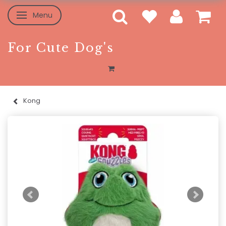
Menu
Toggle navigation
For Cute Dog's
Kong