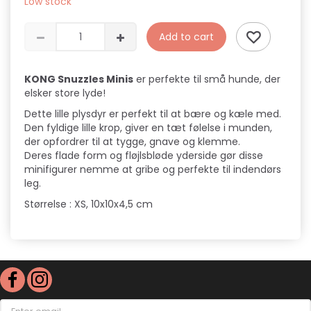
Low stock
Add to cart
KONG Snuzzles Minis
er perfekte til små hunde, der
elsker store lyde!
Dette lille plysdyr er perfekt til at bære og kæle med.
Den fyldige lille krop, giver en tæt følelse i munden,
der opfordrer til at tygge, gnave og klemme.
Deres flade form og fløjlsbløde yderside gør disse
minifigurer nemme at gribe og perfekte til indendørs
leg.
Størrelse : XS, 10x10x4,5 cm
Enter