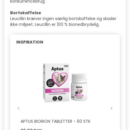
konkurrencebrug.
Bortskaffelse
Leucillin kræver ingen særlig bortskaffelse og skader
ikke miljøet. Leucillin er 100 % bionedbrydelig.
INSPIRATION
Hot
APTUS BIORION TABLETTER - 60 STK
NUTRO