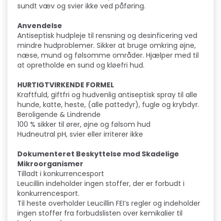
sundt væv og svier ikke ved påføring.
Anvendelse
Antiseptisk hudpleje til rensning og desinficering ved
mindre hudproblemer. Sikker at bruge omkring øjne,
næse, mund og følsomme områder. Hjælper med til
at opretholde en sund og kløefri hud.
HURTIGTVIRKENDE FORMEL
Kraftfuld, giftfri og hudvenlig antiseptisk spray til alle
hunde, katte, heste, (alle pattedyr), fugle og krybdyr.
Beroligende & Lindrende
100 % sikker til ører, øjne og følsom hud
Hudneutral pH, svier eller irriterer ikke
Dokumenteret Beskyttelse mod Skadelige
Mikroorganismer
Tilladt i konkurrencesport
Leucillin indeholder ingen stoffer, der er forbudt i
konkurrencesport.
Til heste overholder Leucillin FEI’s regler og indeholder
ingen stoffer fra forbudslisten over kemikalier til