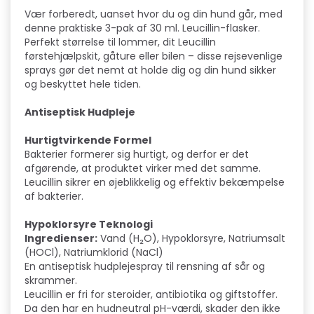
Vær forberedt, uanset hvor du og din hund går, med
denne praktiske 3-pak af 30 ml. Leucillin-flasker.
Perfekt størrelse til lommer, dit Leucillin
førstehjælpskit, gåture eller bilen – disse rejsevenlige
sprays gør det nemt at holde dig og din hund sikker
og beskyttet hele tiden.
Antiseptisk Hudpleje
Hurtigtvirkende Formel
Bakterier formerer sig hurtigt, og derfor er det
afgørende, at produktet virker med det samme.
Leucillin sikrer en øjeblikkelig og effektiv bekæmpelse
af bakterier.
Hypoklorsyre Teknologi
Ingredienser:
Vand (H₂O), Hypoklorsyre, Natriumsalt
(HOCl), Natriumklorid (NaCl)
En antiseptisk hudplejespray til rensning af sår og
skrammer.
Leucillin er fri for steroider, antibiotika og giftstoffer.
Da den har en hudneutral pH-værdi, skader den ikke