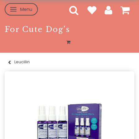
Menu
Toggle navigation
For Cute Dog's
Leucillin