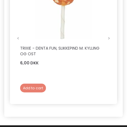
TRIXIE - DENTA FUN, SLIKKEPIND M. KYLLING
TRIXI
OG OST
6,00 DKK
119,0
Add to cart
Add 