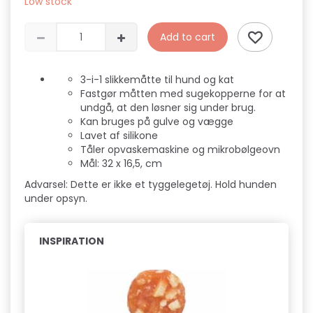
Low stock
Add to cart
3-i-1 slikkemåtte til hund og kat
Fastgør måtten med sugekopperne for at
undgå, at den løsner sig under brug.
Kan bruges på gulve og vægge
Lavet af silikone
Tåler opvaskemaskine og mikrobølgeovn
Mål: 32 x 16,5, cm
Advarsel: Dette er ikke et tyggelegetøj. Hold hunden
under opsyn.
INSPIRATION