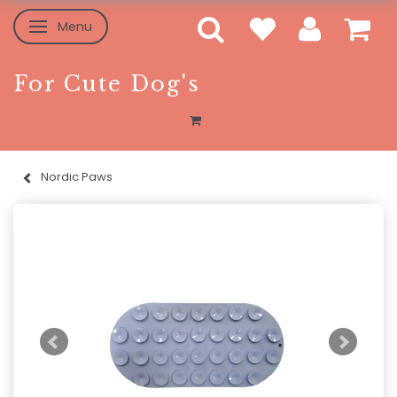
Menu
Toggle navigation
For Cute Dog's
Nordic Paws