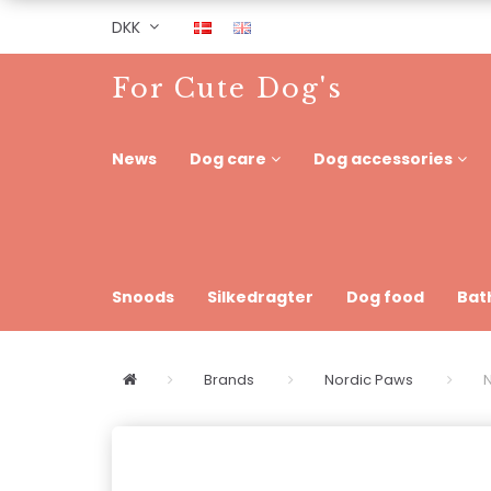
DKK
For Cute Dog's
News
Dog care
Dog accessories
Snoods
Silkedragter
Dog food
Bat
Brands
Nordic Paws
N