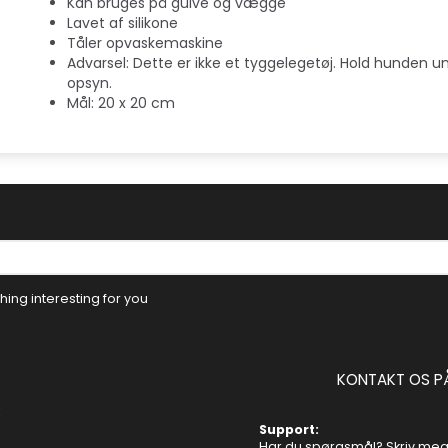
Kan bruges på gulve og vægge
Lavet af silikone
Tåler opvaskemaskine
Advarsel: Dette er ikke et tyggelegetøj. Hold hunden u
opsyn.
Mål: 20 x 20 cm
ing interesting for you
KONTAKT OS P
Support:
Har du spørgsmål? Skriv mege