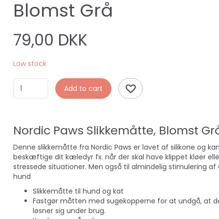
Blomst Grå
79,00 DKK
Low stock
Add to cart
Nordic Paws Slikkemåtte, Blomst Gr
Denne slikkemåtte fra Nordic Paws er lavet af silikone og ka
beskæftige dit kæledyr fx. når der skal have klippet kløer eller
stressede situationer. Men også til almindelig stimulering af 
hund
Slikkemåtte til hund og kat
Fastgør måtten med sugekopperne for at undgå, at d
løsner sig under brug.