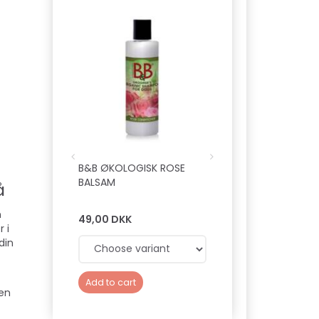
B&B ØKOLOGISK ROSE
TRIXIE - SLOW FEE
BALSAM
FEEDING MAT GREY
å
BLUE
n
49,00 DKK
79,00 DKK
 i
din
Add to cart
Add to cart
en