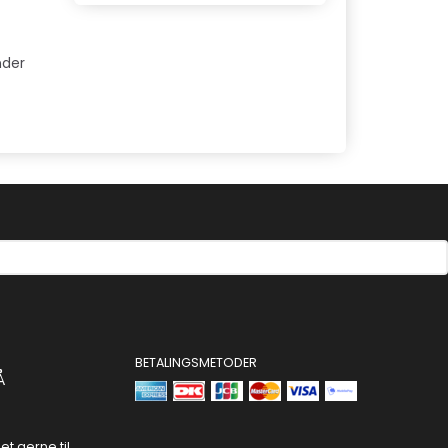
nder
BETALINGSMETODER
Å
t gerne til