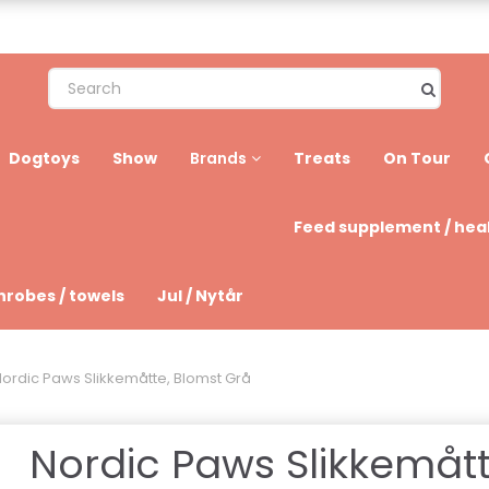
Dogtoys
Show
Treats
On Tour
Brands
Feed supplement / hea
hrobes / towels
Jul / Nytår
ordic Paws Slikkemåtte, Blomst Grå
Nordic Paws Slikkemått