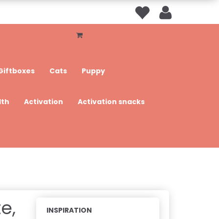
Giftboxes
Cats
Puppy
lth
Activation
Activation snacks
e,
INSPIRATION