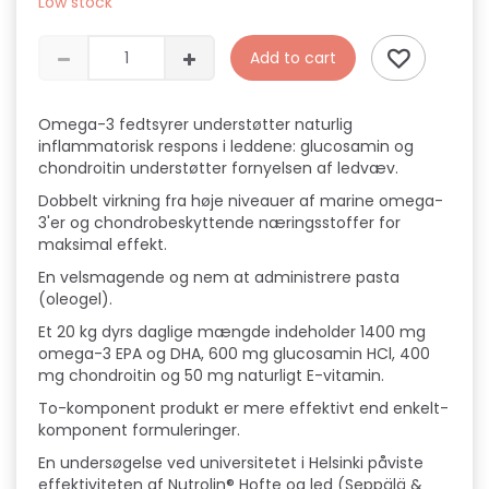
Low stock
Add to cart
Omega-3 fedtsyrer understøtter naturlig
inflammatorisk respons i leddene: glucosamin og
chondroitin understøtter fornyelsen af ​​ledvæv.
Dobbelt virkning fra høje niveauer af marine omega-
3'er og chondrobeskyttende næringsstoffer for
maksimal effekt.
En velsmagende og nem at administrere pasta
(oleogel).
Et 20 kg dyrs daglige mængde indeholder 1400 mg
omega-3 EPA og DHA, 600 mg glucosamin HCl, 400
mg chondroitin og 50 mg naturligt E-vitamin.
To-komponent produkt er mere effektivt end enkelt-
komponent formuleringer.
En undersøgelse ved universitetet i Helsinki påviste
effektiviteten af ​​Nutrolin® Hofte og led (Seppälä &