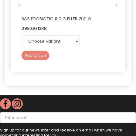
B&B PROBIOTIC 100 G ELLER 200 G
NUTRO
299,00 DKK
139,0
Add to cart
Add 
Enter
email
Sign up for our newsletter and receive an email when we have
something interesting for you