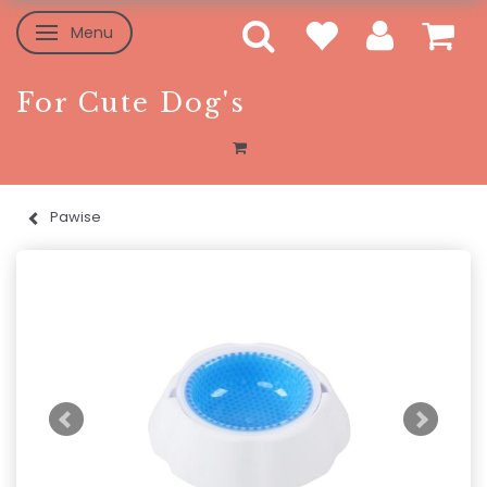
Menu
Toggle navigation
For Cute Dog's
Pawise