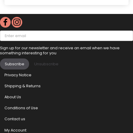
Enter
email
Sign up for our newsletter and receive an email when we have
something interesting for you
Subscribe
Unsubscribe
Privacy Notice
Shipping & Returns
About Us
Conditions of Use
Contact us
My Account