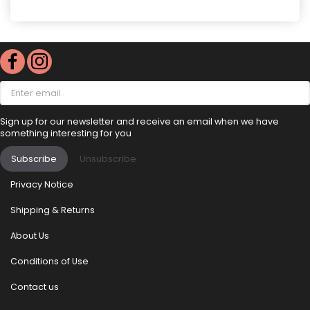
Enter
email
Sign up for our newsletter and receive an email when we have
something interesting for you
Subscribe
Unsubscribe
Privacy Notice
Shipping & Returns
About Us
Conditions of Use
Contact us