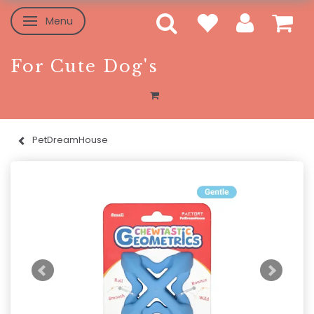
Menu
Toggle navigation
For Cute Dog's
PetDreamHouse