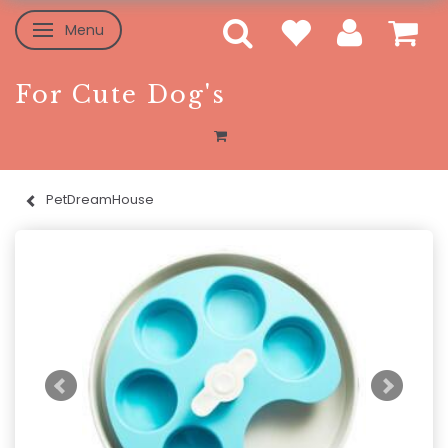
Menu
Toggle navigation
For Cute Dog's
PetDreamHouse