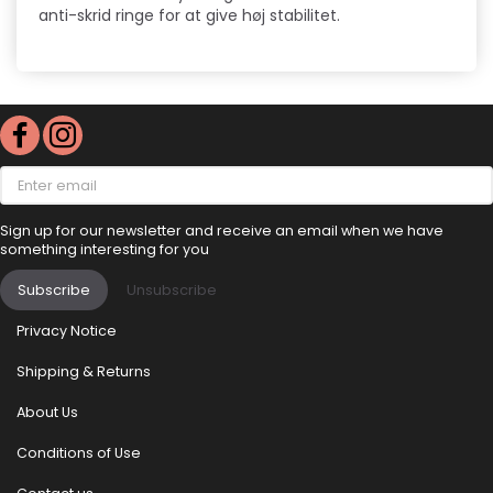
anti-skrid ringe for at give høj stabilitet.
Enter
email
Sign up for our newsletter and receive an email when we have
something interesting for you
Subscribe
Unsubscribe
Privacy Notice
Shipping & Returns
About Us
Conditions of Use