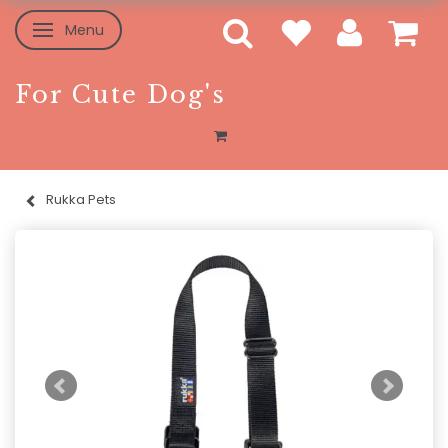
Menu
Toggle navigation
For Cute Dog's
Rukka Pets