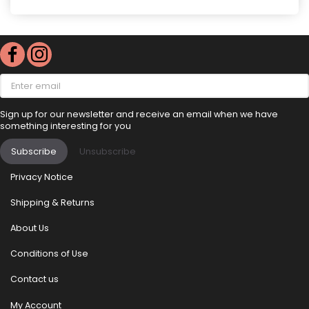
Enter
email
Sign up for our newsletter and receive an email when we have
something interesting for you
Subscribe
Unsubscribe
Privacy Notice
Shipping & Returns
About Us
Conditions of Use
Contact us
My Account