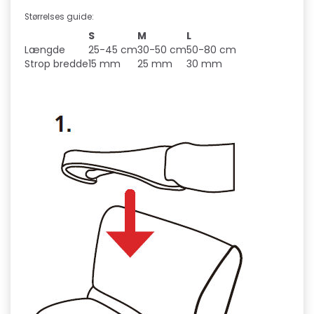
Størrelses guide:
S
M
L
Længde
25-45 cm
30-50 cm
50-80 cm
Strop bredde
15 mm
25 mm
30 mm