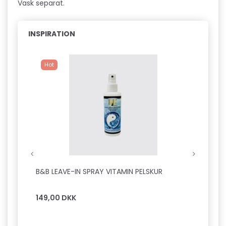
Vask separat.
INSPIRATION
Hot
B&B LEAVE-IN SPRAY VITAMIN PELSKUR
B&B D
SILKE
149,00 DKK
149,0