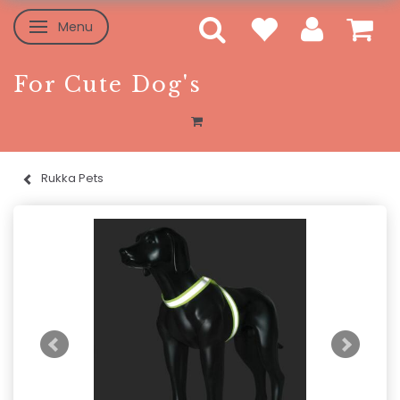
Menu
Toggle navigation
For Cute Dog's
Rukka Pets