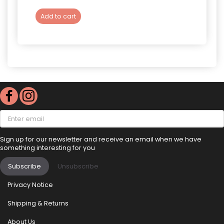
Add to cart
Add 
Enter
email
Sign up for our newsletter and receive an email when we have
something interesting for you
Subscribe
Unsubscribe
Privacy Notice
Shipping & Returns
About Us